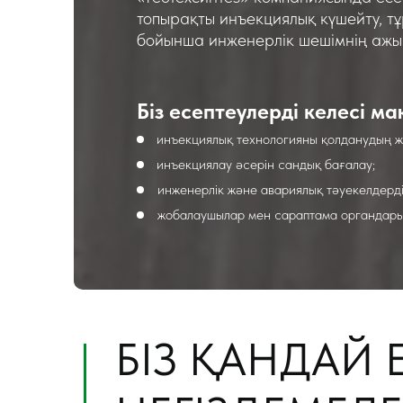
топырақты инъекциялық күшейту, т
бойынша инженерлік шешімнің ажыр
Біз есептеулерді келесі м
инъекциялық технологияны қолданудың 
инъекциялау әсерін сандық бағалау;
инженерлік және авариялық тәуекелдерді
жобалаушылар мен сараптама органдары 
БІЗ ҚАНДАЙ 