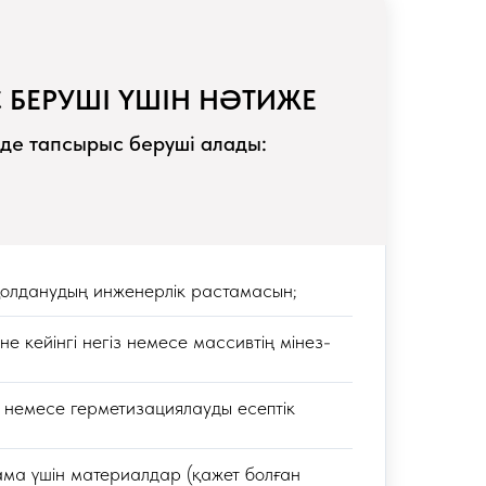
 БЕРУШІ ҮШІН НӘТИЖЕ
де тапсырыс беруші алады:
қолданудың инженерлік растамасын;
е кейінгі негіз немесе массивтің мінез-
у немесе герметизациялауды есептік
ма үшін материалдар (қажет болған