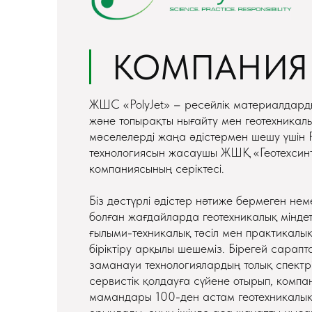
КОМПАНИЯ
ЖШС «PolyJet» – ресейлік материалдарды
және топырақты нығайту мен геотехникал
мәселелерді жаңа әдістермен шешу үшін Р
технологиясын жасаушы ЖШҚ «Геотехсин
компаниясының серіктесі.
Біз дәстүрлі әдістер нәтиже бермеген нем
болған жағдайларда геотехникалық міндет
ғылыми-техникалық тәсіл мен практикалық
біріктіру арқылы шешеміз. Бірегей сарапт
заманауи технологиялардың толық спектр
сервистік қолдауға сүйене отырып, компа
мамандары 100-ден астам геотехникалық м