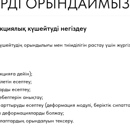
ЕРДІ ОРЫНДАЙМЫЗ
кциялық күшейтуді негіздеу
үшейтудің орындылығы мен тиімділігін растау үшін жүргізі
кцияға дейін);
ілетін есептеу;
арды есептеу;
ебептерін анықтау;
арттыруды есептеу (деформация модулі, беріктік сипатт
ен деформацияларды болжау;
лаптардың орындалуын тексеру.