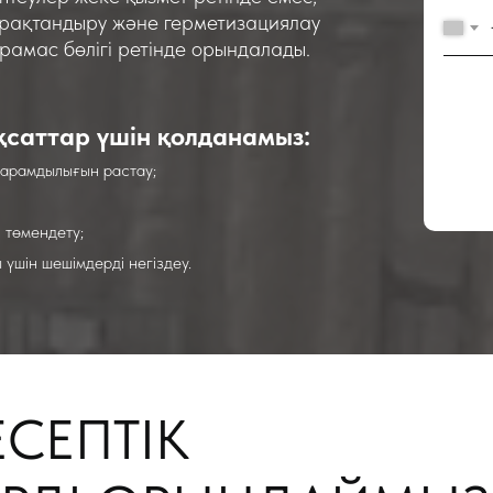
ұрақтандыру және герметизациялау
амас бөлігі ретінде орындалады.
ақсаттар үшін қолданамыз:
жарамдылығын растау;
 төмендету;
үшін шешімдерді негіздеу.
ЕСЕПТІК