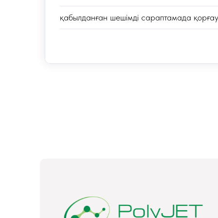
қабылданған шешімді сараптамада қорғау