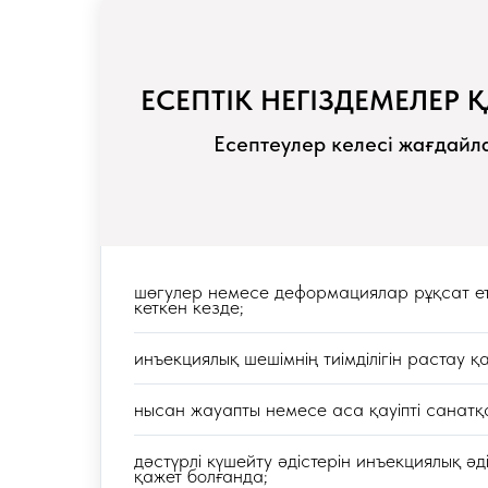
ЕСЕПТІК НЕГІЗДЕМЕЛЕР 
Есептеулер келесі жағдайл
шөгулер немесе деформациялар рұқсат ет
кеткен кезде;
инъекциялық шешімнің тиімділігін растау қ
нысан жауапты немесе аса қауіпті санатқ
дәстүрлі күшейту әдістерін инъекциялық ә
қажет болғанда;