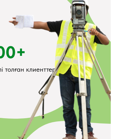
00+
лі толған клиенттер