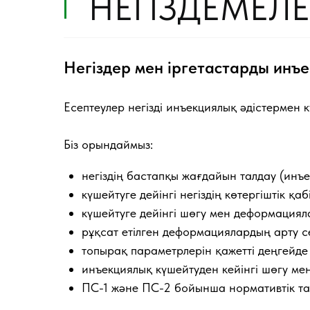
НЕГІЗДЕМЕЛ
Негіздер мен іргетастарды инъе
Есептеулер негізді инъекциялық әдістермен к
Біз орындаймыз:
негіздің бастапқы жағдайын талдау (инъе
күшейтуге дейінгі негіздің көтергіштік қаб
күшейтуге дейінгі шөгу мен деформациял
рұқсат етілген деформациялардың арту с
топырақ параметрлерін қажетті деңгейде 
инъекциялық күшейтуден кейінгі шөгу м
ПС-1 және ПС-2 бойынша нормативтік та