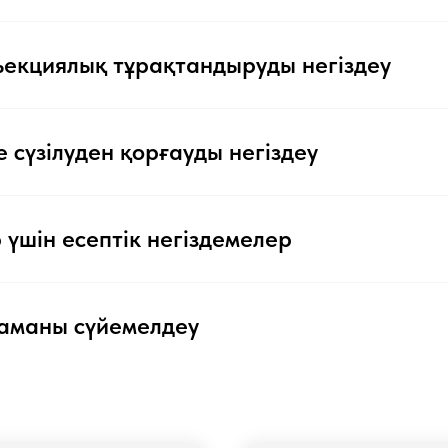
екциялық тұрақтандыруды негіздеу
сүзілуден қорғауды негіздеу
үшін есептік негіздемелер
таманы сүйемелдеу