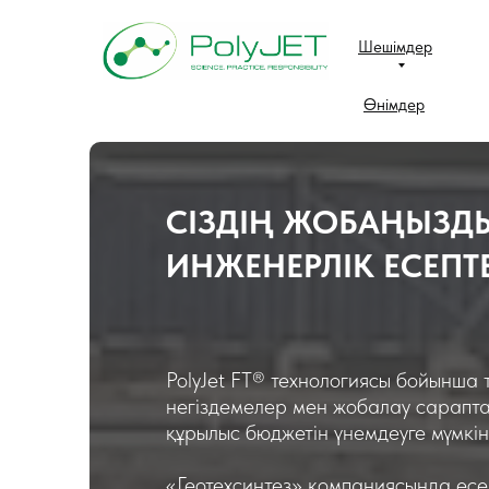
Шешімдер
Өнімдер
СІЗДІҢ ЖОБАҢЫЗД
ИНЖЕНЕРЛІК ЕСЕПТ
PolyJet FT® технологиясы бойынша 
негіздемелер мен жобалау сарапта
құрылыс бюджетін үнемдеуге мүмкінд
«Геотехсинтез» компаниясында есе