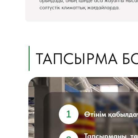
орындады, оның ішінде аса жауапты ныс
солтүстік климаттық жағдайларда.
ТАПСЫРМА Б
1
Өтінім қабылда
Тапсырманы тал