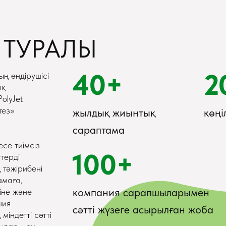
 ТУРАЛЫ
40+
2
ң өндірушісі
ық
olyJet
тез»
жылдық жиынтық
көңі
сараптама
есе тиімсіз
100+
терді
 тәжірибені
амаға,
компания сарапшыларымен
іне және
ния
сәтті жүзеге асырылған жоба
індетті сәтті