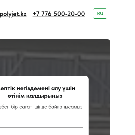
olyjet.kz
+7 776 500-20-00
RU
септік негіздемені алу үшін
өтінім қалдырыңыз
ізбен бір сағат ішінде байланысамыз