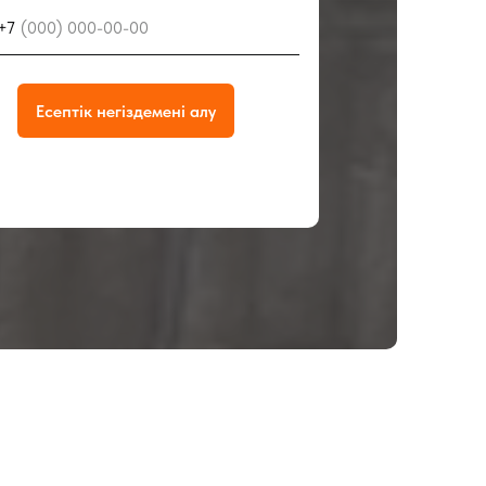
+7
Есептік негіздемені алу