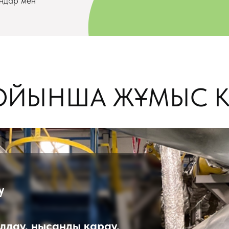
андар мен
ОЙЫНША ЖҰМЫС К
у
дау, нысанды қарау,