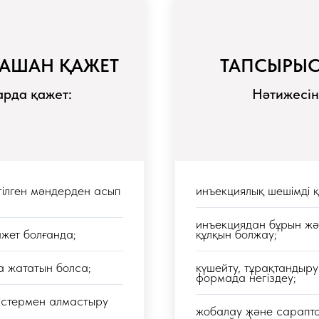
ҚАШАН ҚАЖЕТ
ТАПСЫРЫС
арда қажет:
Нәтижесін
ілген мәндерден асып
инъекциялық шешімді 
инъекциядан бұрын жән
ажет болғанда;
құлқын болжау;
а жататын болса;
күшейту, тұрақтандыр
формада негіздеу;
дістермен алмастыру
жобалау және сарапта