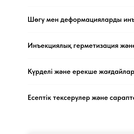
Шөгу мен деформацияларды инъ
Инъекциялық герметизация және 
Күрделі және ерекше жағдайлар 
Есептік тексерулер және сарап