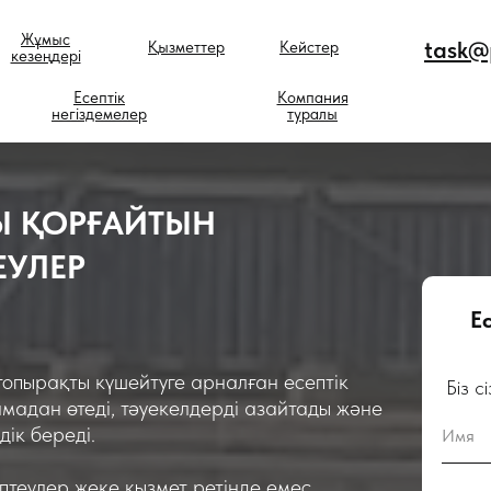
Жұмыс
task@p
Қызметтер
Кейстер
кезеңдері
Есептік
Компания
негіздемелер
туралы
Ы ҚОРҒАЙТЫН
ЕУЛЕР
Е
RU VERSION
топырақты күшейтуге арналған есептік
Біз с
мадан өтеді, тәуекелдерді азайтады және
ік береді.
птеулер жеке қызмет ретінде емес,