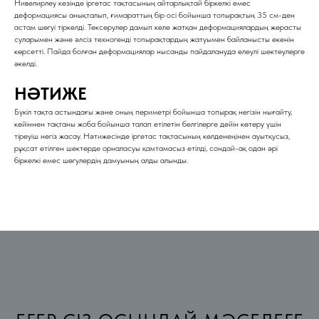
Нивелирлеу кезінде іргетас тақтасының айтарлықтай біркелкі емес
деформациясы анықталып, ғимараттың бір осі бойынша топырақтың 35 см-ден
астам шөгуі тіркелді. Тексерулер дамып келе жатқан деформациялардың жерасты
суларымен және әлсіз техногенді топырақтардың жатуымен байланысты екенін
көрсетті. Пайда болған деформациялар нысанды пайдалануда елеулі шектеулерге
әкелді.
НӘТИЖЕ
Бүкіл тақта астындағы және оның периметрі бойынша топырақ негізін нығайту,
кейіннен тақтаны жоба бойынша талап етілетін белгілерге дейін көтеру үшін
тіреуіш негіз жасау. Нәтижесінде іргетас тақтасының көлденеңінен ауытқусыз,
рұқсат етілген шектерде орналасуы қамтамасыз етілді, сондай-ақ одан әрі
біркелкі емес шөгулердің дамуының алды алынды.