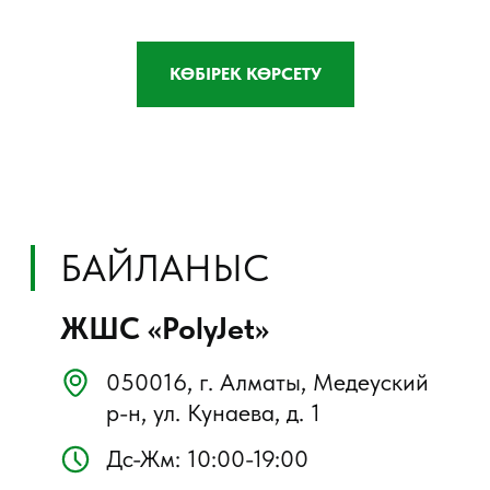
КӨБІРЕК КӨРСЕТУ
+7
Жіберу