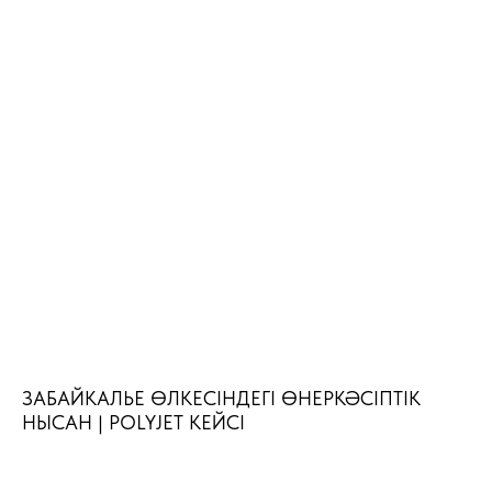
СҰРАҚТАРЫҢЫЗ БАР
ЗАБАЙКАЛЬЕ ӨЛКЕСІНДЕГІ ӨНЕРКӘСІПТІК
НЫСАН | POLYJET КЕЙСІ
МА?
Өтінім қалдырыңыз – біз сізге бір
сағат ішінде қоңырау шаламыз.