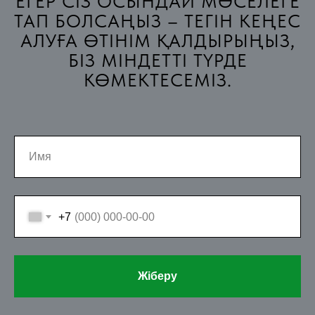
ЕГЕР СІЗ ОСЫНДАЙ МӘСЕЛЕГЕ
ТАП БОЛСАҢЫЗ – ТЕГІН КЕҢЕС
АЛУҒА ӨТІНІМ ҚАЛДЫРЫҢЫЗ,
БІЗ МІНДЕТТІ ТҮРДЕ
КӨМЕКТЕСЕМІЗ.
+7
Жіберу