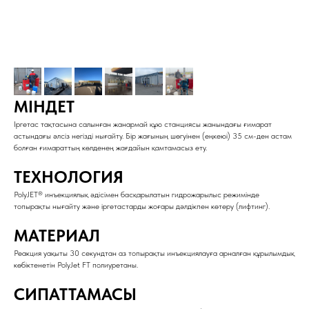
МІНДЕТ
Іргетас тақтасына салынған жанармай құю станциясы жанындағы ғимарат
астындағы әлсіз негізді нығайту. Бір жағының шөгуінен (еңкеюі) 35 см-ден астам
болған ғимараттың көлденең жағдайын қамтамасыз ету.
ТЕХНОЛОГИЯ
PolyJET® инъекциялық әдісімен басқарылатын гидрожарылыс режимінде
топырақты нығайту және іргетастарды жоғары дәлдікпен көтеру (лифтинг).
МАТЕРИАЛ
Реакция уақыты 30 секундтан аз топырақты инъекциялауға арналған құрылымдық
көбіктенетін PolyJet FT полиуретаны.
СИПАТТАМАСЫ