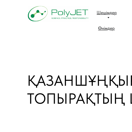
Шешімдер
Өнімдер
ҚАЗАНШҰҢҚЫР
ТОПЫРАҚТЫҢ 