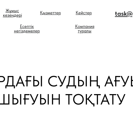
Жұмыс
task@p
Қызметтер
Кейстер
кезеңдері
Есептік
Компания
негіздемелер
туралы
ДАҒЫ СУДЫҢ АҒУ
ШЫҒУЫН ТОҚТАТУ
RU VERSION