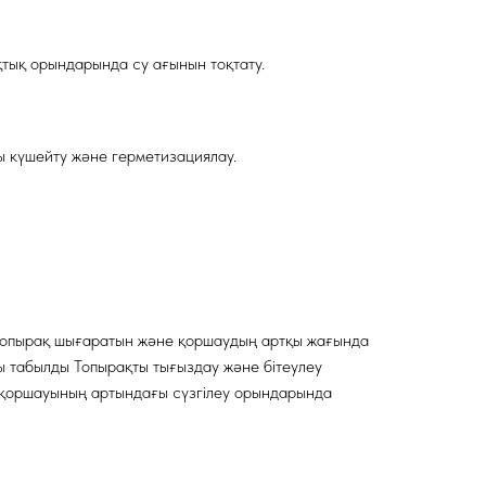
қтық орындарында су ағынын тоқтату.
ы күшейту және герметизациялау.
топырақ шығаратын және қоршаудың артқы жағында
ы табылды Топырақты тығыздау және бітеулеу
т қоршауының артындағы сүзгілеу орындарында