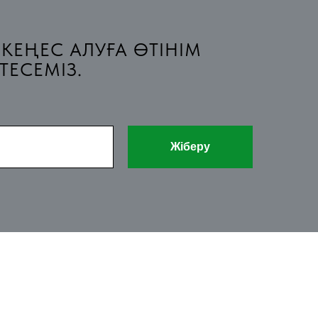
 КЕҢЕС АЛУҒА ӨТІНІМ
ТЕСЕМІЗ.
Жіберу