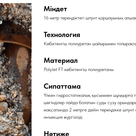
Міндет
16 метр тереңдіктегі шпунт қоршауының алша
Технология
Көбіктенгіш полиуретан шайырымен топырақт
Материал
PolyJet FT көбіктенгіш полиуретаны.
Сипаттама
Үлкен гидростатикалық қысыммен шұңқырға 
шөгінділер пайда болатын суды сүзу орындар
мақсатында 2 метрге дейін тереңдікке шпун
инъекция жүргізілді.
Нәтиже