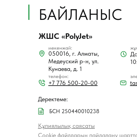
БАЙЛАНЫС
ЖШС «PolyJet»
мекенжай:
жұ
050016, г. Алматы,
Дс
Медеуский р-н, ул.
10
Кунаева, д. 1
телефон:
эл
+7 776 500-20-00
ta
Деректеме:
БСН 250440010238
Құпиялылық саясаты
Cookie файлдарын пайдалану шартт