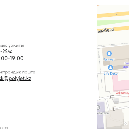
мыс уақыты
-Жм:
:00-19:00
ектрондық пошта
sk@polyjet.kz
ары