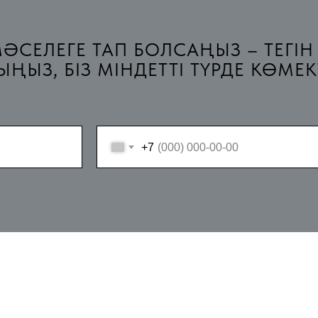
ӘСЕЛЕГЕ ТАП БОЛСАҢЫЗ – ТЕГІН
ҢЫЗ, БІЗ МІНДЕТТІ ТҮРДЕ КӨМЕК
+7