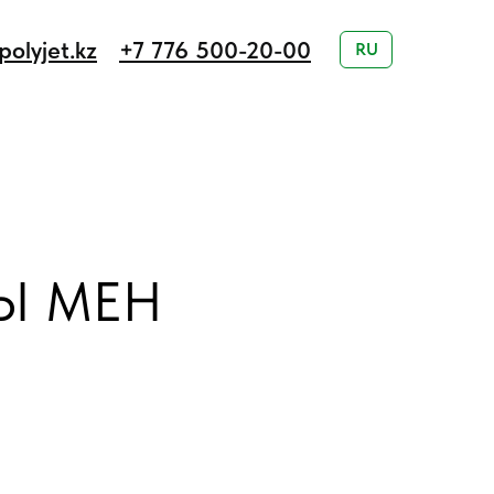
olyjet.kz
+7 776 500-20-00
RU
Ы МЕН