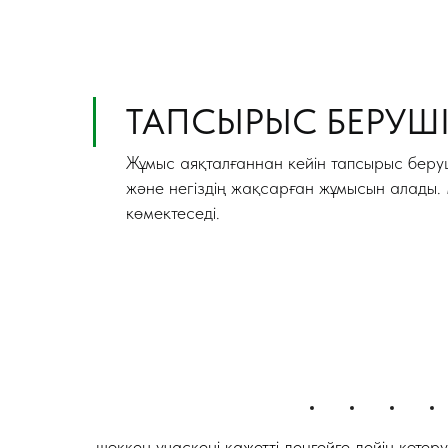
ТАПСЫРЫС БЕРУШІ
Жұмыс аяқталғаннан кейін тапсырыс беруш
және негіздің жақсарған жұмысын алады. М
көмектеседі.
шөккен учаскені қажетті деңгейге дейін көтеру