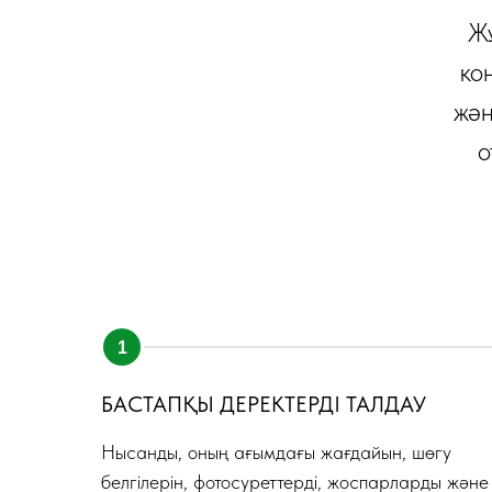
Жұ
ко
жән
о
БАСТАПҚЫ ДЕРЕКТЕРДІ ТАЛДАУ
Нысанды, оның ағымдағы жағдайын, шөгу
белгілерін, фотосуреттерді, жоспарларды және