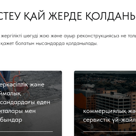
ІСТЕУ ҚАЙ ЖЕРДЕ ҚОЛДА
, жергілікті шөгуді жою және ауыр реконструкциясыз не тол
 қажет болатын нысандарда қолданылады.
еркәсіптік және
ймалық
сандардағы еден
италары мен
коммерциялық жә
бындар
сервистік үй-жай