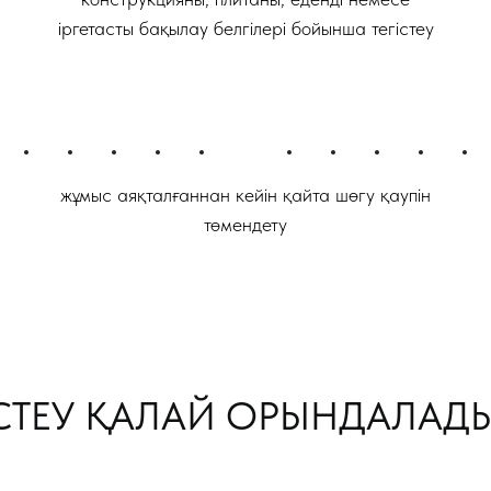
іргетасты бақылау белгілері бойынша тегістеу
жұмыс аяқталғаннан кейін қайта шөгу қаупін
төмендету
ІСТЕУ ҚАЛАЙ ОРЫНДАЛАД