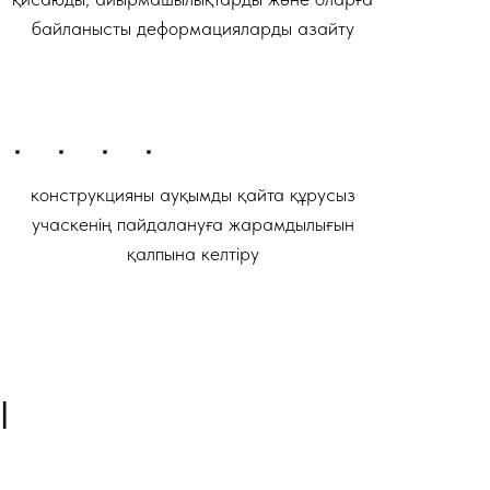
байланысты деформацияларды азайту
конструкцияны ауқымды қайта құрусыз
учаскенің пайдалануға жарамдылығын
қалпына келтіру
Ы