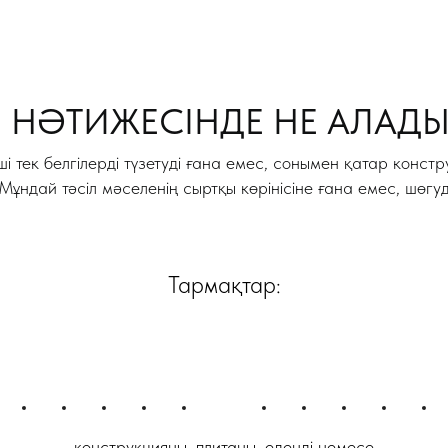
 НӘТИЖЕСІНДЕ НЕ АЛАД
і тек белгілерді түзетуді ғана емес, сонымен қатар конс
ұндай тәсіл мәселенің сыртқы көрінісіне ғана емес, шөгуд
Тармақтар:
конструкцияны, плитаны, еденді немесе