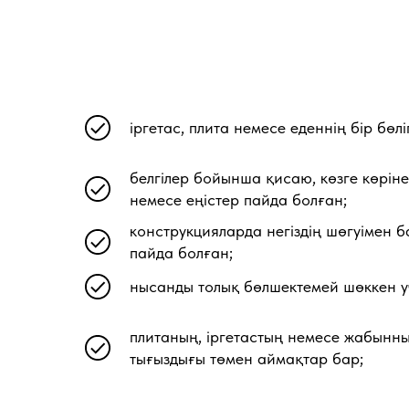
іргетас, плита немесе еденнің бір бөлі
белгілер бойынша қисаю, көзге көрі
немесе еңістер пайда болған;
конструкцияларда негіздің шөгуімен 
пайда болған;
нысанды толық бөлшектемей шөккен уч
плитаның, іргетастың немесе жабынн
тығыздығы төмен аймақтар бар;