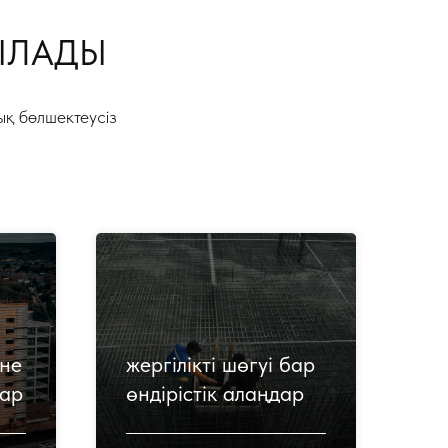
НЫЛАДЫ
ық бөлшектеусіз
не
жергілікті шөгуі бар
лар
өндірістік алаңдар