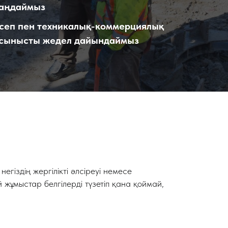
аңдаймыз
сеп пен техникалық-коммерциялық
сынысты жедел дайындаймыз
егіздің жергілікті әлсіреуі немесе
ұмыстар белгілерді түзетіп қана қоймай,