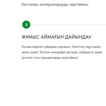
бастапқы материалдарды зерттейміз.
ЖҰМЫС АЙМАҒЫН ДАЙЫНДАУ
Қолжетімділікті ұйымдастырамыз, белгілеу жүргіземіз
және қажет болған жағдайда әрлеуді, жабдықты және
іргелес конструкцияларды қорғаймыз.