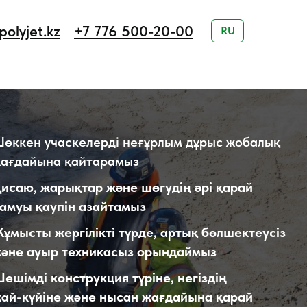
olyjet.kz
+7 776 500-20-00
RU
өккен учаскелерді неғұрлым дұрыс жобалық
ағдайына қайтарамыз
исаю, жарықтар және шөгудің әрі қарай
амуы қаупін азайтамыз
ұмысты жергілікті түрде, артық бөлшектеусіз
әне ауыр техникасыз орындаймыз
ешімді конструкция түріне, негіздің
ай-күйіне және нысан жағдайына қарай