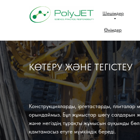
Шешімдер
Өнімдер
КӨТЕРУ ЖӘНЕ ТЕГІСТЕУ
Конструкцияларды, іргетастарды, плиталар м
орындаймыз. Бұл жұмыстар шөгу салдарын жо
және негіздің тұрақты жұмысын ауқымды бөл
қамтамасыз етуге мүмкіндік береді.