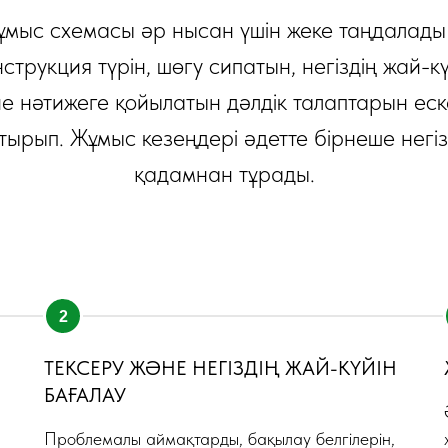
мыс схемасы әр нысан үшін жеке таңдалад
нструкция түрін, шөгу сипатын, негіздің жай-кү
е нәтижеге қойылатын дәлдік талаптарын ес
тырып. Жұмыс кезеңдері әдетте бірнеше негіз
қадамнан тұрады.
ТЕКСЕРУ ЖӘНЕ НЕГІЗДІҢ ЖАЙ-КҮЙІН
БАҒАЛАУ
Проблемалы аймақтарды, бақылау белгілерін,