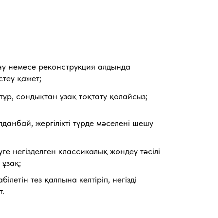
ну немесе реконструкция алдында
стеу қажет;
тұр, сондықтан ұзақ тоқтату қолайсыз;
данбай, жергілікті түрде мәселені шешу
е негізделген классикалық жөндеу тәсілі
 ұзақ;
летін тез қалпына келтіріп, негізді
т.