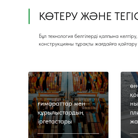
КӨТЕРУ ЖӘНЕ ТЕГ
Бұл технология белгілерді қалпына келтіру
конструкцияны тұрақты жағдайға қайтару
өн
қо
ғимараттар мен
ны
құрылыстардың
пл
іргетастары
жа