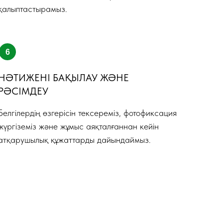
қалыптастырамыз.
НӘТИЖЕНІ БАҚЫЛАУ ЖӘНЕ
РӘСІМДЕУ
Белгілердің өзгерісін тексереміз, фотофиксация
жүргіземіз және жұмыс аяқталғаннан кейін
атқарушылық құжаттарды дайындаймыз.