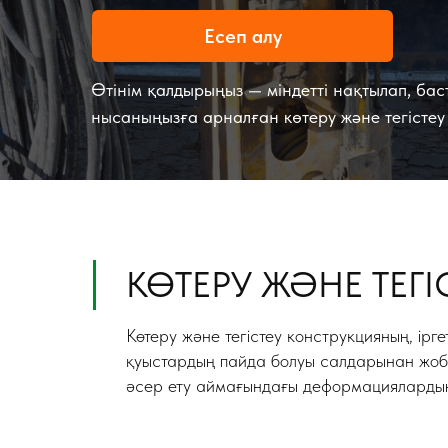
Есеп алу
Өтінім қалдырыңыз — міндетті нақтылап, бас
нысаныңызға арналған көтеру және тегісте
КӨТЕРУ ЖӘНЕ ТЕГ
Көтеру және тегістеу конструкцияның, ірге
қуыстардың пайда болуы салдарынан жоба
әсер ету аймағындағы деформациялардың ә