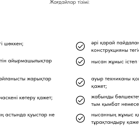
Жағдайлар тізімі:
әрі қарай пайдала
гі шөккен;
конструкцияны тегі
нетін айырмашылықтар
нысан жұмыс істеп 
байланысты жарықтар
ауыр техниканы қол
қажет;
жабынды бөлшектеуг
аскені көтеру қажет;
тым қымбат немесе
ың астында қуыстар не
нысанның жұмыс қабі
тұрақтандыру қаже