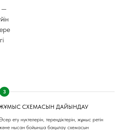
ы —
йін
кере
гі
ЖҰМЫС СХЕМАСЫН ДАЙЫНДАУ
Әсер ету нүктелерін, тереңдіктерін, жұмыс ретін
және нысан бойынша бақылау схемасын