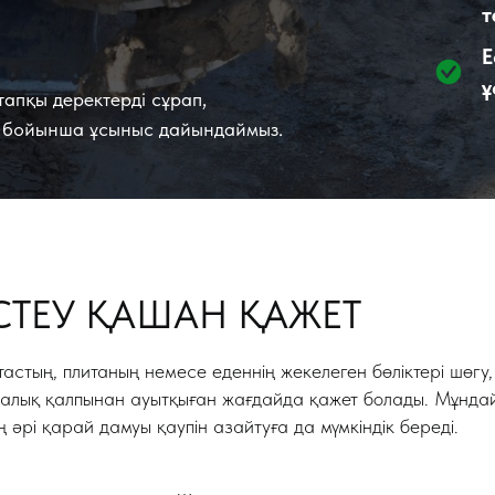
т
Е
ұ
тапқы деректерді сұрап,
у бойынша ұсыныс дайындаймыз.
ІСТЕУ ҚАШАН ҚАЖЕТ
тастың, плитаның немесе еденнің жекелеген бөліктері шөгу, н
лық қалпынан ауытқыған жағдайда қажет болады. Мұндай ж
рі қарай дамуы қаупін азайтуға да мүмкіндік береді.