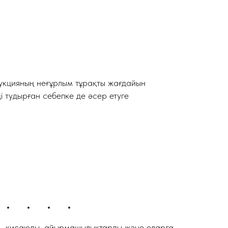
Ы
трукцияның неғұрлым тұрақты жағдайын
і тудырған себепке де әсер етуге
қисаюды, айырмашылықтарды және оларға