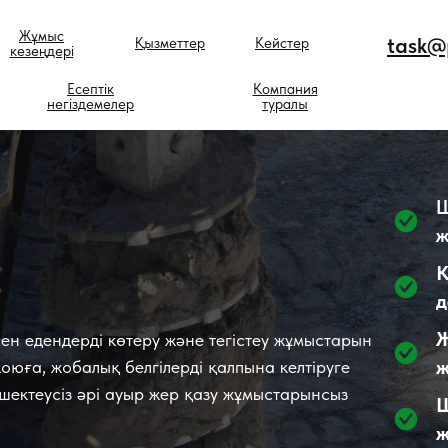
Жұмыс
task@p
Қызметтер
Кейстер
кезеңдері
Есептік
Компания
негіздемелер
туралы
Ш
ж
Қ
д
Ж
ен едендерді көтеру және тегістеу жұмыстарын
RU VERSION
ж
юға, жобалық белгілерді қалпына келтіруге
шектеусіз әрі ауыр жер қазу жұмыстарынсыз
Ш
ж