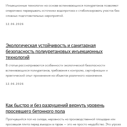
Инъекционные технологии на основе вспенивающихся полиуретанов позволяют
оперативно перекрывать источники водопритока и стабилизировать участок без
сложных подготовительных мероприятий.
12.06.2026
Экологическая устойчивость и санитарная
безопасность полиуретановых инъекционных
технологий
В статье рассматриваются особенности экологической безопасности
вспенивающихся полиуретанов, требования к контролю, сертификации и
практический опыт применения на объектах различного назначения.
12.06.2026
Как быстро и без разрушений вернуть уровень
просевшего бетонного пола
Прогнувшийся пол на складе, неровность на производственной площадке или
просевшая плита перед въездом в гараж — это не просто неудобство. Это угроза