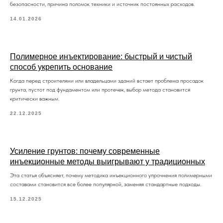
безопасности, причина поломок техники и источник постоянных расходов.
14.01.2026
Контакты
ТОО «PolyJet»
Полимерное инъектирование: быстрый и чистый
способ укрепить основание
050016, г. Алматы, Медеуский
р-н, ул. Кунаева, д. 1
Когда перед строителями или владельцами зданий встает проблема просадок
грунта, пустот под фундаментом или протечек, выбор метода становится
Пн-Пт: 10:00-19:00
критически важным.
+7 776 500-20-00
22.12.2025
task@polyjet.kz
Реквизиты:
Усиление грунтов: почему современные
инъекционные методы выигрывают у традиционных
БИН 250440010238
Эта статья объясняет, почему методика инъекционного упрочнения полимерными
составами становится все более популярной, заменяя стандартные подходы.
15.12.2025