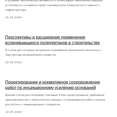
В условиях сейсмической активности и интенсивных техногенных нагрузок
устойчивость оснований играет ключевую роль в безопасности зданий и
инфраструктуры.
12.06.2026
Перспективы и расширение применения
вспенивающихся полиуретанов в строительстве
В статье рассмотрены актуальные направления применения технологии и
перспективы её дальнейшего развития.
12.06.2026
Проектирование и нормативное сопровождение
работ по инъекционному усилению оснований
Данная статья рассматривает ключевые этапы проектирования, требования
законодательства и практические подходы к сопровождению работ в рамках
Частые вопросы и
российских и международных стандартов.
ответы
12.06.2026