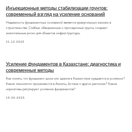
Инъекционные методы стабилизации грунтов:
современный взгляд на усиление оснований
Надежность фундаментных оснований является краеугольным камнем в
строительстве. Слабые, обводненные и просадочные грунты создают
значительные риски для объектов инфраструктуры.
11.12.2025
Усиление фундаментов в Казахстане: диагностика и
современные методы
Как понять, что фундамент дома или здания в Казахстане нуждается в усилении?
Какие технологии применяются в Алматы, Астане и других регионах? Какие
нормативы регулируют усиление фундаментов?
15.09.2025
Политика конфиденциальности
Условия использования файлов cookie
Согласие на обработку персональных данных