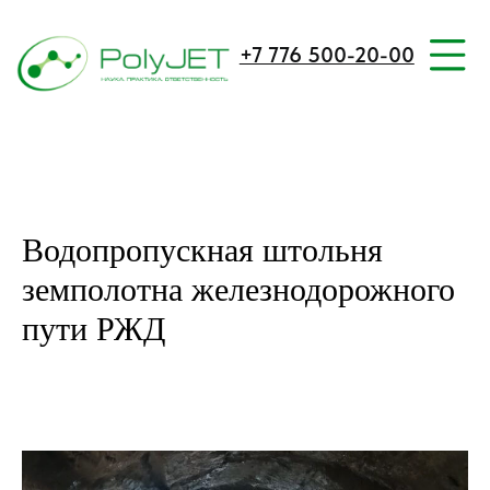
+7 776 500-20-00
Водопропускная штольня
земполотна железнодорожного
пути РЖД
KZ VERSION
KZ