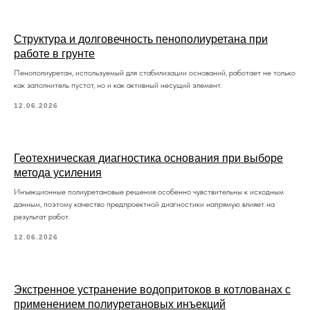
Структура и долговечность пенополиуретана при
работе в грунте
Пенополиуретан, используемый для стабилизации оснований, работает не только
как заполнитель пустот, но и как активный несущий элемент.
12.06.2026
Геотехническая диагностика основания при выборе
метода усиления
Инъекционные полиуретановые решения особенно чувствительны к исходным
данным, поэтому качество предпроектной диагностики напрямую влияет на
результат работ.
12.06.2026
Экстренное устранение водопритоков в котлованах с
применением полиуретановых инъекций