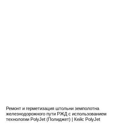
Ремонт и герметизация штольни земполотна
железнодорожного пути РЖД с использованием
технологии PolyJet (Полиджет) | Кейс PolyJet
Блог нашей компании