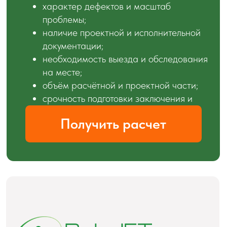
Контакты
ТОО «PolyJet»
050016, г. Алматы, Медеуский
р-н, ул. Кунаева, д. 1
Пн-Пт: 10:00-19:00
+7 776 500-20-00
task@polyjet.kz
Реквизиты:
БИН 250440010238