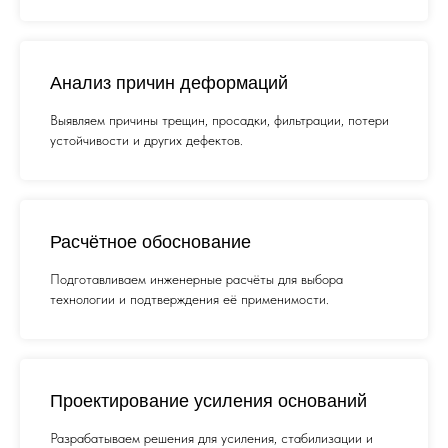
Релевантные кейсы
Ниже размещаются проекты, в
которых выполнялись обследование,
Анализ причин деформаций
анализ причин дефектов и подбор
Выявляем причины трещин, просадки, фильтрации, потери
инженерного решения.
устойчивости и других дефектов.
Расчётное обоснование
Подготавливаем инженерные расчёты для выбора
технологии и подтверждения её применимости.
Проектирование усиления оснований
Разрабатываем решения для усиления, стабилизации и