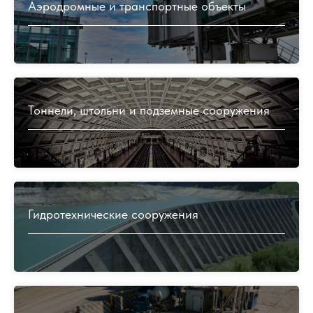
реализованных проектов
Аэродромные и транспортные объекты
экспертами компании
200+
довольных клиентов
Тоннели, штольни и подземные сооружения
Частые вопросы и ответы
Гидротехнические сооружения