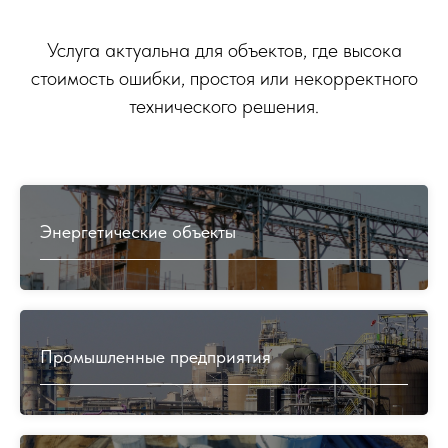
срочность подготовки заключения и
решения.
Получить расчет
Услуга актуальна для объектов, где высока
стоимость ошибки, простоя или некорректного
технического решения.
Энергетические объекты
Почему выбирают PolyJet
Kazakhstan
Промышленные предприятия
PolyJet Kazakhstan подходит к задаче как
инженерный партнёр: мы не просто
предлагаем материал или отдельную
технологию, а подбираем решение под
реальные условия объекта, расчётную