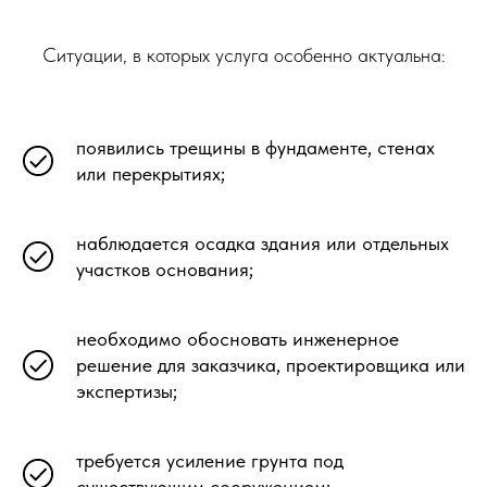
Ситуации, в которых услуга особенно актуальна:
появились трещины в фундаменте, стенах
или перекрытиях;
Что входит в результат
наблюдается осадка здания или отдельных
работ
участков основания;
По итогам обследования и
проектирования заказчик получает не
необходимо обосновать инженерное
только описание выявленных проблем, но
решение для заказчика, проектировщика или
и понятную инженерную основу для
экспертизы;
принятия решений, согласования
дальнейших действий и подготовки
следующего этапа работ.
требуется усиление грунта под
существующим сооружением;