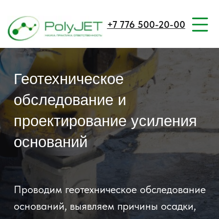
+7 776 500-20-00
Геотехническое
обследование и
проектирование усиления
оснований
Проводим геотехническое обследование
оснований, выявляем причины осадки,
деформаций и трещин, подготавливаем
KZ VERSION
KZ
техническое заключение и
разрабатываем решения для усиления,
стабилизации и герметизации грунтов с
учётом условий конкретного объекта.