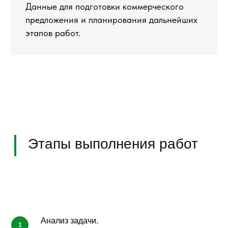
Данные для подготовки коммерческого
предложения и планирования дальнейших
этапов работ.
Какие работы выполняем
В рамках обследования и
проектирования выполняем инженерные
работы, необходимые для оценки
состояния основания и подготовки
технического решения.
Анализ задачи.