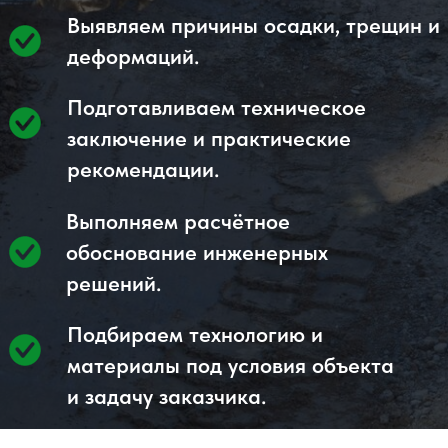
материалы под условия объекта
и задачу заказчика.
Когда требуется
обследование и
проектирование
Геотехническое обследование и
проектирование требуется в случаях,
когда необходимо определить причину
дефектов основания, оценить текущее
состояние конструкций и подобрать
технически обоснованное решение для
усиления, стабилизации или
герметизации грунтов.