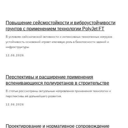
Повышение сейсмостойкости и виброустойчивости
грунтов с применением технологии PolyJet FT
В условиях сейсмической активности и интенсивных техногенных нагрузок
устойчивость оснований играет ключевую роль в безопасности зданий и
инфраструктуры.
12.06.2026
Перспективы и расширение применения
вспенивающихся полиуретанов в строительстве
В статье рассмотрены актуальные направления применения технологии и
перспективы её дальнейшего развития.
12.06.2026
Проектирование и нормативное сопровождение