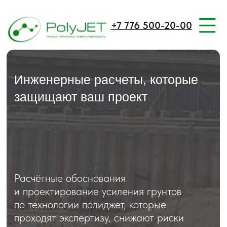
+7 776 500-20-00
Инженерные расчеты, которые
защищают ваш проект
Расчётные обоснования
и проектирование усиления грунтов
по технологии полиджет, которые
проходят экспертизу, снижают риски
и экономят бюджет строительства.
KZ VERSION
KZ
В компании Геотехсинтез расчеты
выполняются не как самостоятельная
услуга, а как неотъемлемая часть
инженерного решения
по инъекционному усилению,