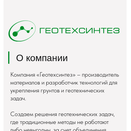
Этапы работы по задаче
Заявка
1
Анализ задачи, осмотр
2
объекта, проведение
обследований
Разработка технического
3
решения и расчеты,
проектные решения
Приглашение
4
сертифицированных
исполнителей