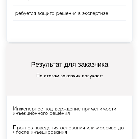
Создаем решения геотехнических задач,
Требуется защита решения в экспертизе
где традиционные методы не работают
либо невыгодны, за счет объединения
научно-технического подхода и
практического опыта. Благодаря
уникальной экспертизе, полному спектру
современных технологий и сервису,
эксперты компании уже успешно решили
более 100 геотехнических задач, включая
особо ответственные объекты и северные
Результат для заказчика
климатические условия.
По итогам заказчик получает:
Инженерное подтверждение применимости
инъекционного решения
Прогноз поведения основания или массива до
/ после инъецирования