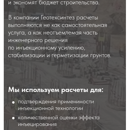
стабилизации и герметизации грунтов.
Мы используем расчеты для:
подтверждения применимости
инъекционной технологии
количественной оценки эффекта
инъецирования
снижения инженерных и аварийных
рисков
обоснования решений для
проектировщиков и экспертизы
Оставьте заявку на
получение расчетного
обоснования
И мы свяжемся с вами в
течение часа