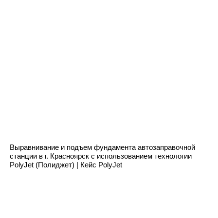
Нужен расчет или обоснование
инженерного решения?
Оставьте заявку — мы разберём вашу задачу,
оценим исходные данные
и подскажем оптимальный формат расчёта под
ваш объект и стадию проекта.
Оставить заявку
Выравнивание и подъем фундамента автозаправочной
станции в г. Красноярск с использованием технологии
PolyJet (Полиджет) | Кейс PolyJet