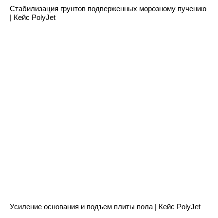
Стабилизация грунтов подверженных морозному пучению
| Кейс PolyJet
Контакты
ТОО «PolyJet»
050016, г. Алматы, Медеуский
р-н, ул. Кунаева, д. 1
Пн-Пт: 10:00-19:00
+7 776 500-20-00
task@polyjet.kz
Реквизиты:
БИН 250440010238
Усиление основания и подъем плиты пола | Кейс PolyJet