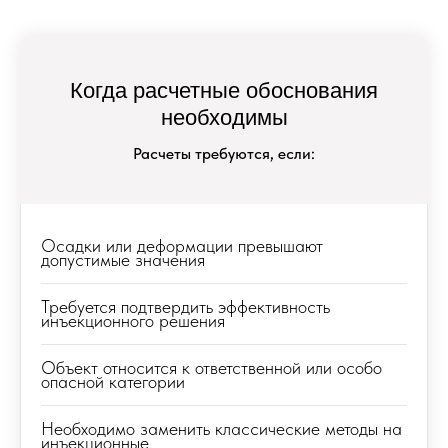
Когда расчетные обоснования
необходимы
Расчеты требуются, если:
Осадки или деформации превышают
допустимые значения
Требуется подтвердить эффективность
инъекционного решения
О компании
Объект относится к ответственной или особо
Компания «Геотехсинтез» – производитель
опасной категории
материалов и разработчик технологий для
укрепления грунтов и геотехнических
Необходимо заменить классические методы на
задач.
инъекционные