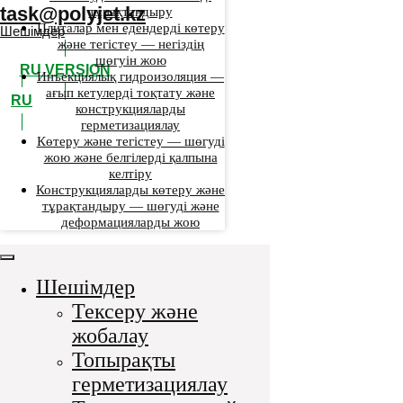
task@polyjet.kz
тұрақтандыру
Плиталар мен едендерді көтеру
Шешімдер
және тегістеу — негіздің
шөгуін жою
RU VERSION
Инъекциялық гидроизоляция —
ағып кетулерді тоқтату және
RU
конструкцияларды
герметизациялау
Көтеру және тегістеу — шөгуді
жою және белгілерді қалпына
келтіру
Конструкцияларды көтеру және
тұрақтандыру — шөгуді және
деформацияларды жою
Шешімдер
Тексеру және
жобалау
Топырақты
герметизациялау