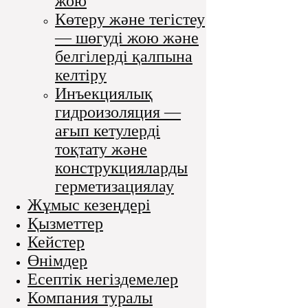
жою
Көтеру және тегістеу
— шөгуді жою және
белгілерді қалпына
келтіру
Инъекциялық
гидроизоляция —
ағып кетулерді
тоқтату және
конструкцияларды
герметизациялау
Жұмыс кезеңдері
Қызметтер
Кейстер
Өнімдер
Есептік негіздемелер
Компания туралы