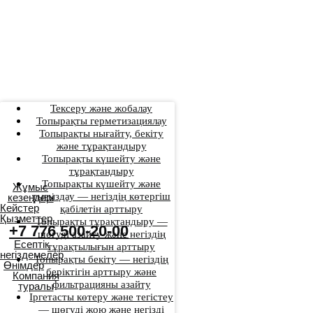
Тексеру және жобалау
Топырақты герметизациялау
Топырақты нығайту, бекіту
және тұрақтандыру
Топырақты күшейту және
тұрақтандыру
Топырақты күшейту және
Жұмыс
тығыздау — негіздің көтергіш
кезеңдері
Кейстер
қабілетін арттыру
Қызметтер
Топырақты тұрақтандыру —
+7 776 500-20-00
шөгуді азайту және негіздің
Есептік
тұрақтылығын арттыру
негіздемелер
Топырақты бекіту — негіздің
Өнімдер
беріктігін арттыру және
Компания
фильтрацияны азайту
туралы
Іргетасты көтеру және тегістеу
— шөгуді жою және негізді