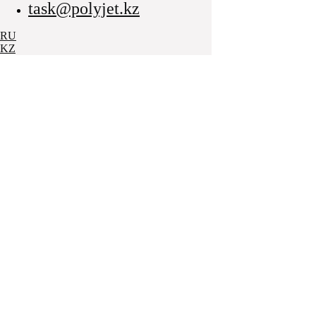
task@polyjet.kz
RU
KZ