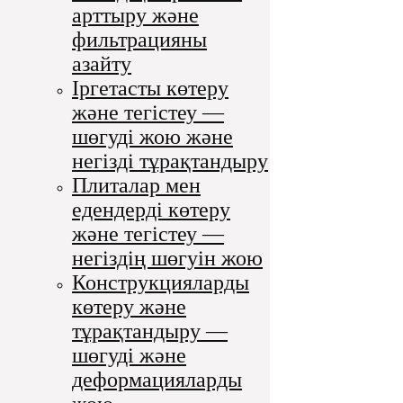
арттыру және
фильтрацияны
азайту
Іргетасты көтеру
және тегістеу —
шөгуді жою және
негізді тұрақтандыру
Плиталар мен
едендерді көтеру
және тегістеу —
негіздің шөгуін жою
Конструкцияларды
көтеру және
тұрақтандыру —
шөгуді және
деформацияларды