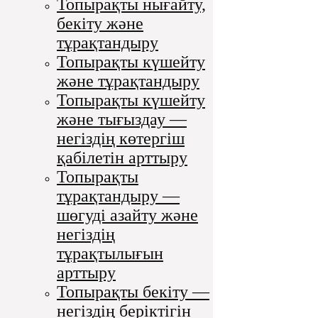
Топырақты нығайту,
бекіту және
тұрақтандыру
Топырақты күшейту
және тұрақтандыру
Топырақты күшейту
және тығыздау —
негіздің көтергіш
қабілетін арттыру
Топырақты
тұрақтандыру —
шөгуді азайту және
негіздің
тұрақтылығын
арттыру
Топырақты бекіту —
негіздің беріктігін