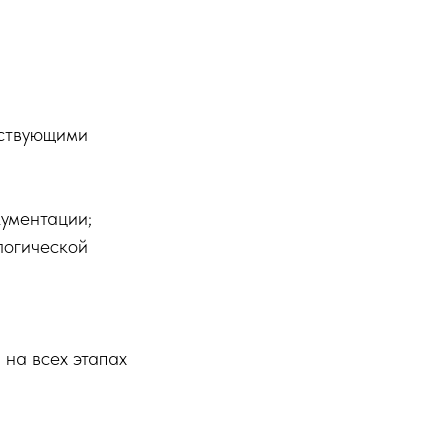
йствующими
ументации;
логической
на всех этапах